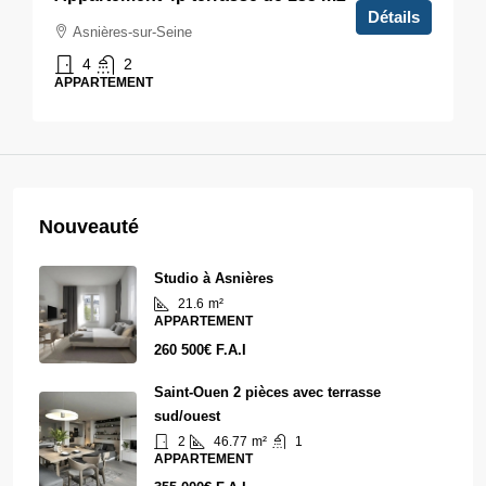
Détails
Asnières-sur-Seine
4
2
APPARTEMENT
Nouveauté
Studio à Asnières
21.6
m²
APPARTEMENT
260 500€ F.A.I
Saint-Ouen 2 pièces avec terrasse
sud/ouest
2
46.77
m²
1
APPARTEMENT