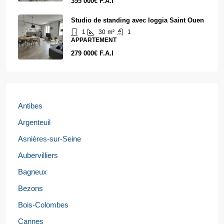
355 000€ F.A.I
Studio de standing avec loggia Saint Ouen
1
30
m²
1
APPARTEMENT
279 000€ F.A.I
Antibes
Argenteuil
Asnières-sur-Seine
Aubervilliers
Bagneux
Bezons
Bois-Colombes
Cannes