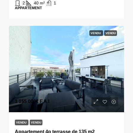
2
40
m²
1
APPARTEMENT
VENDU
VENDU
1 155 000€
F.A.I
VENDU
VENDU
Appartement 4p terrasse de 135 m2