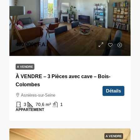
490 000€
F.A.I
A VENDRE
À VENDRE – 3 Pièces avec cave – Bois-
Colombes
Détails
Asnières-sur-Seine
3
70,6
m²
1
APPARTEMENT
A VENDRE