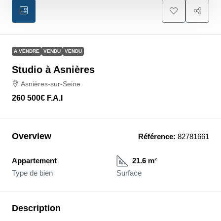
A VENDRE
VENDU
VENDU
Studio à Asnières
Asnières-sur-Seine
260 500€
F.A.I
Overview
Référence:
82781661
Appartement
21.6 m²
Type de bien
Surface
Description