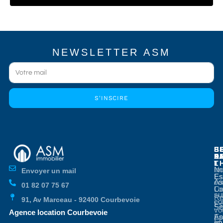
NEWSLETTER ASM
S'INSCIRE
E
E
S
B
E
P
A
D
L
T
No
Im
Envoyer un mail
Es
Es
co
As
01 82 07 75 67
Co
Lo
su
Re
91, Av Marceau - 92400 Courbevoie
co
Es
Se
vo
Agence location Courbevoie
Ap
Es
en
Im