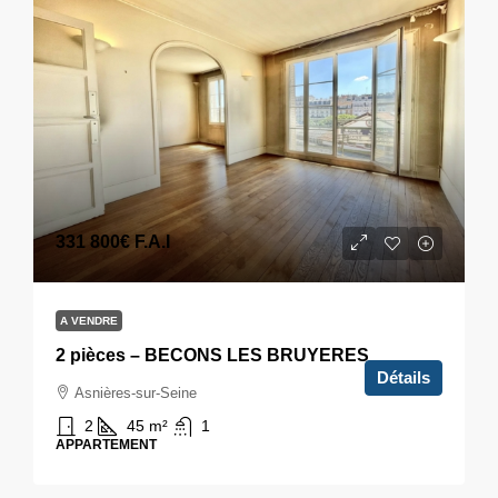
331 800€
F.A.I
A VENDRE
2 pièces – BECONS LES BRUYERES
Détails
Asnières-sur-Seine
2
45
m²
1
APPARTEMENT