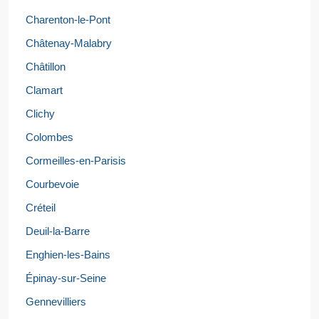
Charenton-le-Pont
Châtenay-Malabry
Châtillon
Clamart
Clichy
Colombes
Cormeilles-en-Parisis
Courbevoie
Créteil
Deuil-la-Barre
Enghien-les-Bains
Épinay-sur-Seine
Gennevilliers