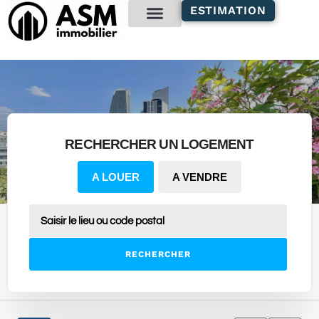
contenu
ESTIMATION
principal
Gestion locative
RECHERCHER UN LOGEMENT
A LOUER
A VENDRE
RECHERCHER
1