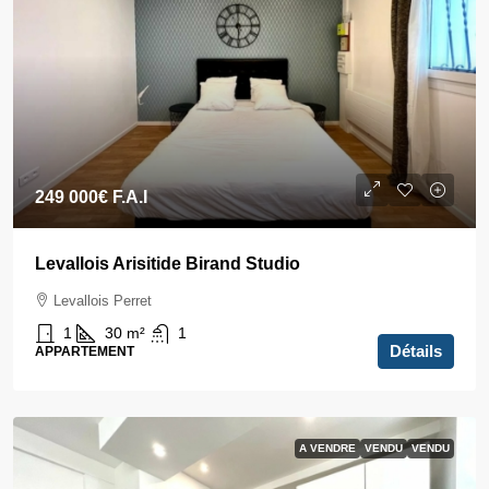
249 000€
F.A.I
Levallois Arisitide Birand Studio
Levallois Perret
1
30
m²
1
Détails
APPARTEMENT
A VENDRE
VENDU
VENDU