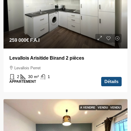
259 000€
F.A.I
Levallois Arisitide Birand 2 pièces
Levallois Perret
2
30
m²
1
Détails
APPARTEMENT
A VENDRE
VENDU
VENDU