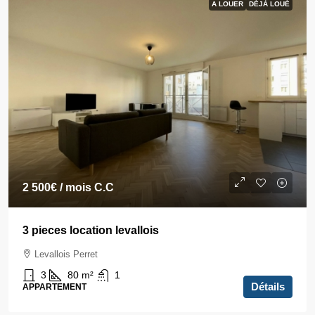
A LOUER
DÉJÀ LOUÉ
2 500€
/ mois C.C
3 pieces location levallois
Levallois Perret
3
80
m²
1
Détails
APPARTEMENT