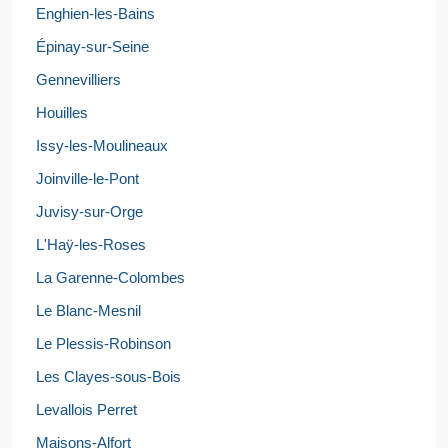
Enghien-les-Bains
Épinay-sur-Seine
Gennevilliers
Houilles
Issy-les-Moulineaux
Joinville-le-Pont
Juvisy-sur-Orge
L'Haÿ-les-Roses
La Garenne-Colombes
Le Blanc-Mesnil
Le Plessis-Robinson
Les Clayes-sous-Bois
Levallois Perret
Maisons-Alfort