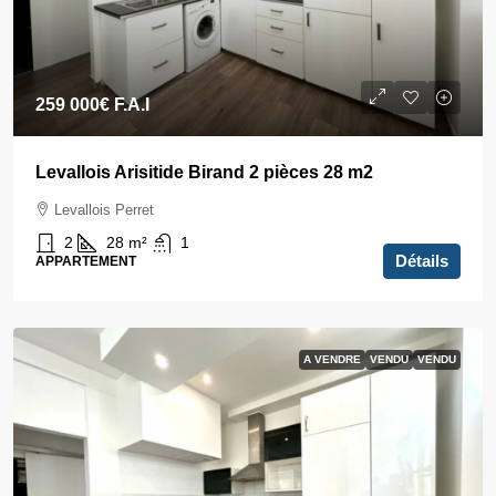
259 000€
F.A.I
Levallois Arisitide Birand 2 pièces 28 m2
Levallois Perret
2
28
m²
1
Détails
APPARTEMENT
A VENDRE
VENDU
VENDU