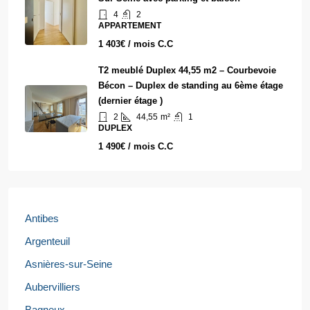
4
2
APPARTEMENT
1 403€ / mois C.C
T2 meublé Duplex 44,55 m2 – Courbevoie
Bécon – Duplex de standing au 6ème étage
(dernier étage )
2
44,55
m²
1
DUPLEX
1 490€ / mois C.C
Antibes
Argenteuil
Asnières-sur-Seine
Aubervilliers
Bagneux