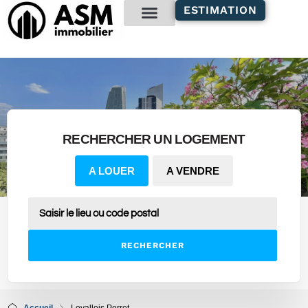
contenu
ESTIMATION
principal
Gestion locative
RECHERCHER UN LOGEMENT
A LOUER
A VENDRE
RECHERCHER