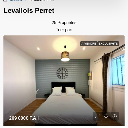
Accueil
Levallois Perret
Levallois Perret
25 Propriétés
Trier par:
A VENDRE
EXCLUSIVITÉ
269 000€
F.A.I