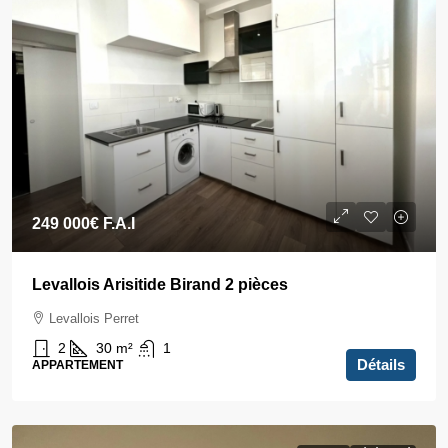
249 000€
F.A.I
Levallois Arisitide Birand 2 pièces
Levallois Perret
2
30
m²
1
Détails
APPARTEMENT