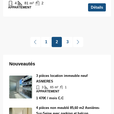
4
81
m²
2
Détails
APPARTEMENT
1
2
3
Nouveautés
3 pièces location immeuble neuf
ASNIERES
3
65
m²
1
APPARTEMENT
1 470€ / mois C.C
4 pièces non meublé 85,60 m2 Asnières-
Sur-Seine avec parking et balcon