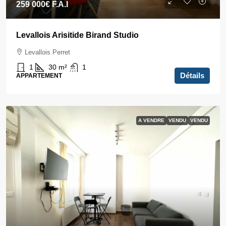
259 000€
F.A.I
Levallois Arisitide Birand Studio
Levallois Perret
1
30
m²
1
Détails
APPARTEMENT
A VENDRE
VENDU
VENDU